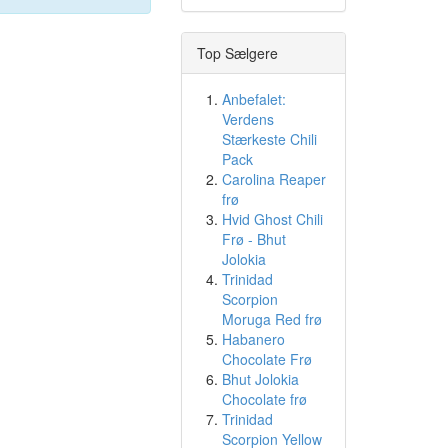
Top Sælgere
Anbefalet:
Verdens
Stærkeste Chili
Pack
Carolina Reaper
frø
Hvid Ghost Chili
Frø - Bhut
Jolokia
Trinidad
Scorpion
Moruga Red frø
Habanero
Chocolate Frø
Bhut Jolokia
Chocolate frø
Trinidad
Scorpion Yellow