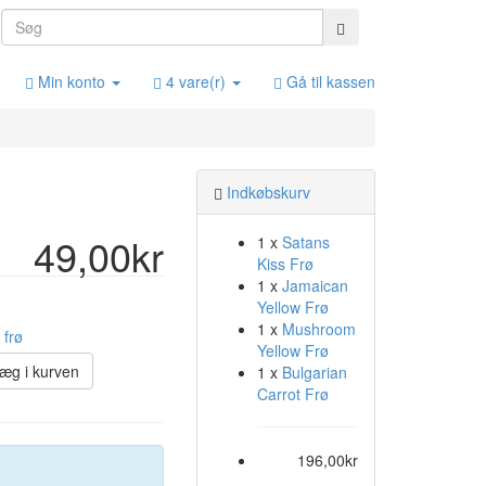
Min konto
4 vare(r)
Gå til kassen
Indkøbskurv
49,00kr
1 x
Satans
Kiss Frø
1 x
Jamaican
Yellow Frø
1 x
Mushroom
Yellow Frø
æg i kurven
1 x
Bulgarian
Carrot Frø
196,00kr